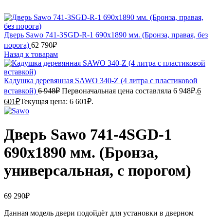
Дверь Sawo 741-3SGD-R-1 690х1890 мм. (Бронза, правая, без
порога)
62 790
₽
Назад к товарам
Кадушка деревянная SAWO 340-Z (4 литра с пластиковой
вставкой)
6 948
₽
Первоначальная цена составляла 6 948₽.
6
601
₽
Текущая цена: 6 601₽.
Дверь Sawo 741-4SGD-1
690х1890 мм. (Бронза,
универсальная, с порогом)
69 290
₽
Данная модель двери подойдёт для установки в дверном