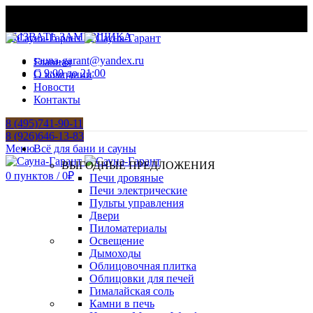
МАТЕРИАЛЫ И ОБОРУДОВАНИЕ ДЛЯ БАНЬ И
ХАМАМОВ
ВЫЗВАТЬ ЗАМЕРЩИКА
sauna-garant@yandex.ru
Главная
C 9:00 до 21:00
О компании
Новости
Контакты
8 (495)741-90-11
8 (926)646-13-83
Меню
Всё для бани и сауны
ВЫГОДНЫЕ ПРЕДЛОЖЕНИЯ
0
пунктов
/
0
₽
Печи дровяные
Печи электрические
Пульты управления
Двери
Пиломатериалы
Освещение
Дымоходы
Облицовочная плитка
Облицовки для печей
Гималайская соль
Камни в печь