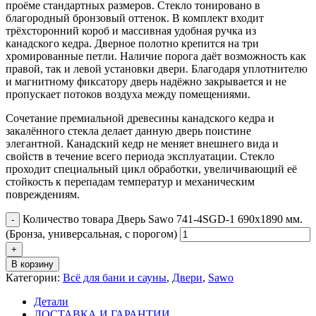
проёме стандартных размеров. Стекло тонировано в
благородный бронзовый оттенок. В комплект входит
трёхсторонний короб и массивная удобная ручка из
канадского кедра. Дверное полотно крепится на три
хромированные петли. Наличие порога даёт возможность как
правой, так и левой установки двери. Благодаря уплотнителю
и магнитному фиксатору дверь надёжно закрывается и не
пропускает потоков воздуха между помещениями.
Сочетание премиальной древесины канадского кедра и
закалённого стекла делает данную дверь поистине
элегантной. Канадский кедр не меняет внешнего вида и
свойств в течение всего периода эксплуатации. Стекло
проходит специальный цикл обработки, увеличивающий её
стойкость к перепадам температур и механическим
повреждениям.
Количество товара Дверь Sawo 741-4SGD-1 690х1890 мм.
(Бронза, универсальная, с порогом)
В корзину
Категории:
Всё для бани и сауны
,
Двери
,
Sawo
Детали
ДОСТАВКА И ГАРАНТИИ