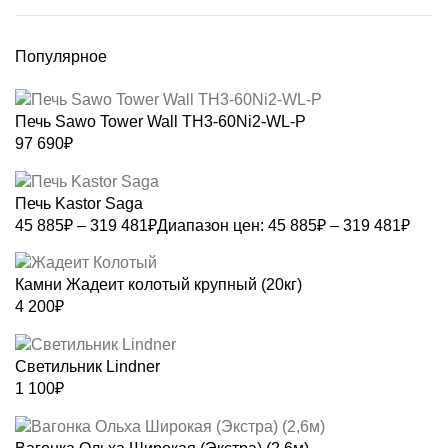
Популярное
Печь Sawo Tower Wall TH3-60Ni2-WL-P
97 690
₽
Печь Kastor Saga
45 885
₽
–
319 481
₽
Диапазон цен: 45 885₽ – 319 481₽
Камни Жадеит колотый крупный (20кг)
4 200
₽
Светильник Lindner
1 100
₽