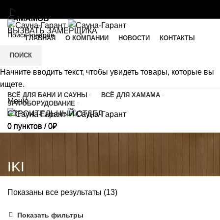
МАТЕРИАЛЫ И ОБОРУДОВАНИЕ ДЛЯ БАНЬ И
ХАМАМОВ
ВЫЗВАТЬ ЗАМЕРЩИКА
ГЛАВНАЯ
О КОМПАНИИ
НОВОСТИ
КОНТАКТЫ
SAUNA-GARANT@YANDEX.RU
C 9:00 ДО 21:00
8 (495)741-90-11
ПОИСК
Начните вводить текст, чтобы увидеть товары, которые вы
8 (926)646-13-83
ищете.
ВСЁ ДЛЯ БАНИ И САУНЫ
ВСЁ ДЛЯ ХАМАМА
Меню
SPA-ОБОРУДОВАНИЕ
СТРОИТЕЛЬНЫЙ ОТДЕЛ
0
пунктов
/
0
₽
0
пунктов
/
0
₽
IKI
Показаны все результаты (13)
Показать фильтры