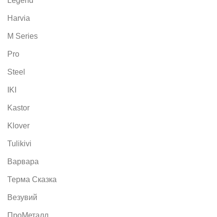
Legend
Harvia
M Series
Pro
Steel
IKI
Kastor
Klover
Tulikivi
Варвара
Терма Сказка
Везувий
ПроМеталл