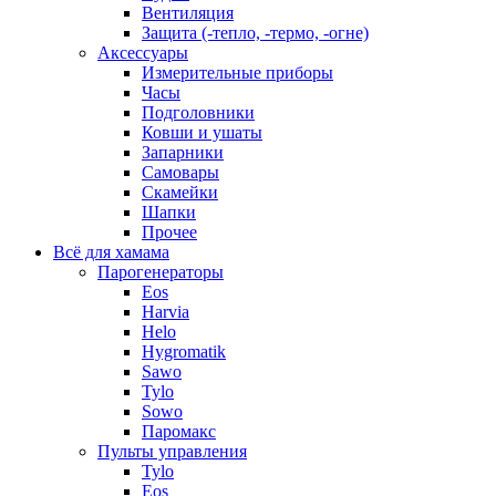
Вентиляция
Защита (-тепло, -термо, -огне)
Аксессуары
Измерительные приборы
Часы
Подголовники
Ковши и ушаты
Запарники
Самовары
Скамейки
Шапки
Прочее
Всё для хамама
Парогенераторы
Eos
Harvia
Helo
Hygromatik
Sawo
Tylo
Sowo
Паромакс
Пульты управления
Tylo
Eos