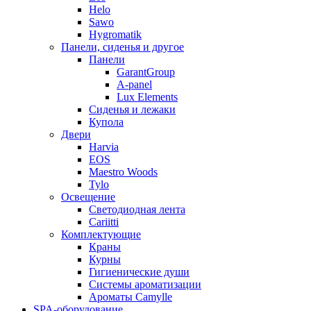
Helo
Sawo
Hygromatik
Панели, сиденья и другое
Панели
GarantGroup
A-panel
Lux Elements
Сиденья и лежаки
Купола
Двери
Harvia
EOS
Maestro Woods
Tylo
Освещение
Светодиодная лента
Cariitti
Комплектующие
Краны
Курны
Гигиенические души
Системы ароматизации
Ароматы Camylle
SPA-оборудование