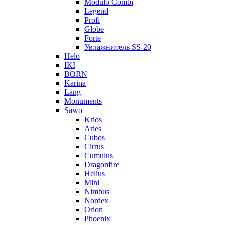
Modulo Combi
Legend
Profi
Globe
Forte
Увлажнитель SS-20
Helo
IKI
BORN
Karina
Lang
Monuments
Sawo
Krios
Aries
Cubos
Cirrus
Cumulus
Dragonfire
Helius
Mini
Nimbus
Nordex
Orion
Phoenix