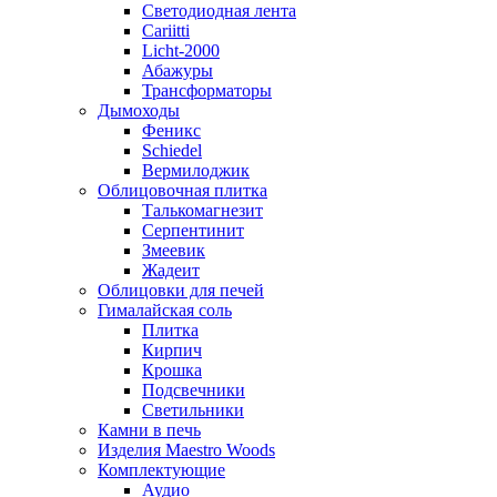
Светодиодная лента
Cariitti
Licht-2000
Абажуры
Трансформаторы
Дымоходы
Феникс
Schiedel
Вермилоджик
Облицовочная плитка
Талькомагнезит
Серпентинит
Змеевик
Жадеит
Облицовки для печей
Гималайская соль
Плитка
Кирпич
Крошка
Подсвечники
Светильники
Камни в печь
Изделия Maestro Woods
Комплектующие
Аудио