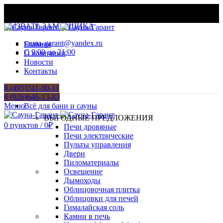
МАТЕРИАЛЫ И ОБОРУДОВАНИЕ ДЛЯ БАНЬ И
ХАМАМОВ
ВЫЗВАТЬ ЗАМЕРЩИКА
sauna-garant@yandex.ru
Главная
C 9:00 до 21:00
О компании
Новости
Контакты
8 (495)741-90-11
8 (926)646-13-83
Меню
Всё для бани и сауны
ВЫГОДНЫЕ ПРЕДЛОЖЕНИЯ
0
пунктов
/
0
₽
Печи дровяные
Печи электрические
Пульты управления
Двери
Пиломатериалы
Освещение
Дымоходы
Облицовочная плитка
Облицовки для печей
Гималайская соль
Камни в печь