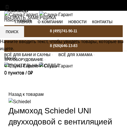
МАТЕРИАЛЫ И ОБОРУДОВАНИЕ ДЛЯ БАНЬ И
ХАМАМОВ
ВЫЗВАТЬ ЗАМЕРЩИКА
ГЛАВНАЯ
О КОМПАНИИ
НОВОСТИ
КОНТАКТЫ
SAUNA-GARANT@YANDEX.RU
C 9:00 ДО 21:00
8 (495)741-90-11
ПОИСК
Начните вводить текст, чтобы увидеть товары, которые вы
8 (926)646-13-83
ищете.
ВСЁ ДЛЯ БАНИ И САУНЫ
ВСЁ ДЛЯ ХАМАМА
Меню
SPA-ОБОРУДОВАНИЕ
СТРОИТЕЛЬНЫЙ ОТДЕЛ
0
пунктов
/
0
₽
0
пунктов
/
0
₽
-3%
Назад к товарам
Дымоход Schiedel UNI
двухходовой с вентиляцией