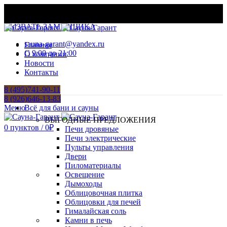
МАТЕРИАЛЫ И ОБОРУДОВАНИЕ ДЛЯ БАНЬ И
ХАМАМОВ
ВЫЗВАТЬ ЗАМЕРЩИКА
sauna-garant@yandex.ru
Главная
C 9:00 до 21:00
О компании
Новости
Контакты
8 (495)741-90-11
8 (926)646-13-83
Меню
Всё для бани и сауны
ВЫГОДНЫЕ ПРЕДЛОЖЕНИЯ
0
пунктов
/
0
₽
Печи дровяные
Печи электрические
Пульты управления
Двери
Пиломатериалы
Освещение
Дымоходы
Облицовочная плитка
Облицовки для печей
Гималайская соль
Камни в печь