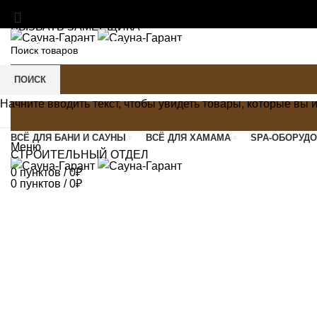
МАТЕРИАЛЫ И ОБОРУДОВАНИЕ ДЛЯ БАНЬ И ХАМА
ВЫЗВАТЬ ЗАМЕРЩИКА
SAUNA-GARANT@YANDEX.RU
C 9:00 ДО 21:00
ПОИСК
Начните вводить текст, чтобы увидеть товары, которые вы 
ВСЁ ДЛЯ БАНИ И САУНЫ
ВСЁ ДЛЯ ХАМАМА
SPA-ОБОРУД
Меню
СТРОИТЕЛЬНЫЙ ОТДЕЛ
0
пунктов
/
0
₽
0
пунктов
/
0
₽