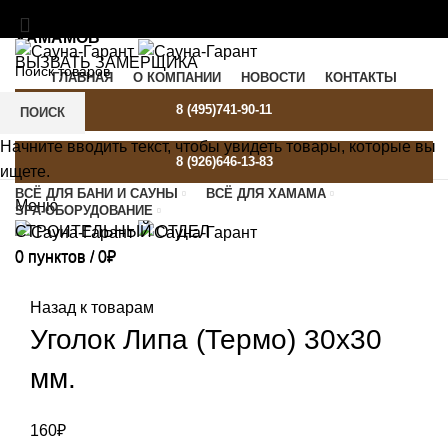
МАТЕРИАЛЫ И ОБОРУДОВАНИЕ ДЛЯ БАНЬ И
ХАМАМОВ
ВЫЗВАТЬ ЗАМЕРЩИКА
ГЛАВНАЯ
О КОМПАНИИ
НОВОСТИ
КОНТАКТЫ
SAUNA-GARANT@YANDEX.RU
C 9:00 ДО 21:00
8 (495)741-90-11
ПОИСК
Начните вводить текст, чтобы увидеть товары, которые вы
8 (926)646-13-83
ищете.
ВСЁ ДЛЯ БАНИ И САУНЫ
ВСЁ ДЛЯ ХАМАМА
Меню
SPA-ОБОРУДОВАНИЕ
СТРОИТЕЛЬНЫЙ ОТДЕЛ
0
пунктов
/
0
₽
0
пунктов
/
0
₽
Назад к товарам
Уголок Липа (Термо) 30х30
мм.
160
₽