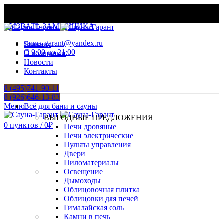
МАТЕРИАЛЫ И ОБОРУДОВАНИЕ ДЛЯ БАНЬ И
ХАМАМОВ
ВЫЗВАТЬ ЗАМЕРЩИКА
sauna-garant@yandex.ru
Главная
C 9:00 до 21:00
О компании
Новости
Контакты
8 (495)741-90-11
8 (926)646-13-83
Меню
Всё для бани и сауны
ВЫГОДНЫЕ ПРЕДЛОЖЕНИЯ
0
пунктов
/
0
₽
Печи дровяные
Печи электрические
Пульты управления
Двери
Пиломатериалы
Освещение
Дымоходы
Облицовочная плитка
Облицовки для печей
Гималайская соль
Камни в печь