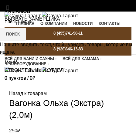
МАТЕРИАЛЫ И ОБОРУДОВАНИЕ ДЛЯ БАНЬ И
ХАМАМОВ
ВЫЗВАТЬ ЗАМЕРЩИКА
ГЛАВНАЯ
О КОМПАНИИ
НОВОСТИ
КОНТАКТЫ
SAUNA-GARANT@YANDEX.RU
C 9:00 ДО 21:00
8 (495)741-90-11
ПОИСК
Начните вводить текст, чтобы увидеть товары, которые вы
8 (926)646-13-83
ищете.
ВСЁ ДЛЯ БАНИ И САУНЫ
ВСЁ ДЛЯ ХАМАМА
Меню
SPA-ОБОРУДОВАНИЕ
СТРОИТЕЛЬНЫЙ ОТДЕЛ
0
пунктов
/
0
₽
0
пунктов
/
0
₽
Назад к товарам
Вагонка Ольха (Экстра)
(2,0м)
250
₽