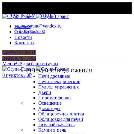
МАТЕРИАЛЫ И ОБОРУДОВАНИЕ ДЛЯ БАНЬ И
ХАМАМОВ
ВЫЗВАТЬ ЗАМЕРЩИКА
sauna-garant@yandex.ru
Главная
C 9:00 до 21:00
О компании
Новости
Контакты
8 (495)741-90-11
8 (926)646-13-83
Меню
Всё для бани и сауны
ВЫГОДНЫЕ ПРЕДЛОЖЕНИЯ
0
пунктов
/
0
₽
Печи дровяные
Печи электрические
Пульты управления
Двери
Пиломатериалы
Освещение
Дымоходы
Облицовочная плитка
Облицовки для печей
Гималайская соль
Камни в печь