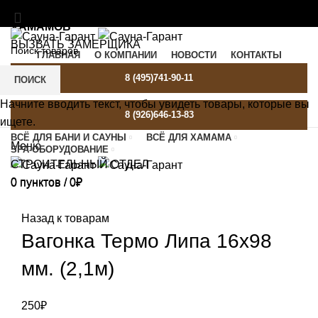
МАТЕРИАЛЫ И ОБОРУДОВАНИЕ ДЛЯ БАНЬ И
ХАМАМОВ
ВЫЗВАТЬ ЗАМЕРЩИКА
ГЛАВНАЯ
О КОМПАНИИ
НОВОСТИ
КОНТАКТЫ
SAUNA-GARANT@YANDEX.RU
C 9:00 ДО 21:00
8 (495)741-90-11
ПОИСК
Начните вводить текст, чтобы увидеть товары, которые вы
8 (926)646-13-83
ищете.
ВСЁ ДЛЯ БАНИ И САУНЫ
ВСЁ ДЛЯ ХАМАМА
Меню
SPA-ОБОРУДОВАНИЕ
СТРОИТЕЛЬНЫЙ ОТДЕЛ
0
пунктов
/
0
₽
0
пунктов
/
0
₽
Назад к товарам
Вагонка Термо Липа 16х98
мм. (2,1м)
250
₽