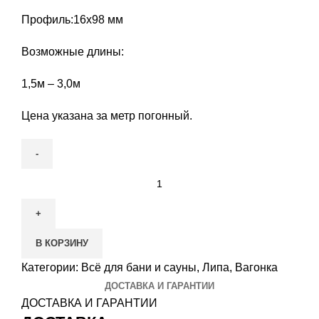
Профиль:16х98 мм
Возможные длины:
1,5м – 3,0м
Цена указана за метр погонный.
Количество
товара
Вагонка
Термо
В КОРЗИНУ
Липа
16х98
Категории:
Всё для бани и сауны
,
Липа
,
Вагонка
мм.
ДОСТАВКА И ГАРАНТИИ
(2,1м)
ДОСТАВКА И ГАРАНТИИ