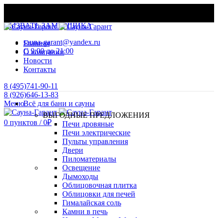
МАТЕРИАЛЫ И ОБОРУДОВАНИЕ ДЛЯ БАНЬ И
ХАМАМОВ
ВЫЗВАТЬ ЗАМЕРЩИКА
sauna-garant@yandex.ru
Главная
C 9:00 до 21:00
О компании
Новости
Контакты
8 (495)741-90-11
8 (926)646-13-83
Меню
Всё для бани и сауны
ВЫГОДНЫЕ ПРЕДЛОЖЕНИЯ
0
пунктов
/
0
₽
Печи дровяные
Печи электрические
Пульты управления
Двери
Пиломатериалы
Освещение
Дымоходы
Облицовочная плитка
Облицовки для печей
Гималайская соль
Камни в печь