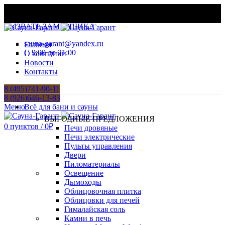
МАТЕРИАЛЫ И ОБОРУДОВАНИЕ ДЛЯ БАНЬ И
ХАМАМОВ
ВЫЗВАТЬ ЗАМЕРЩИКА
sauna-garant@yandex.ru
Главная
C 9:00 до 21:00
О компании
Новости
Контакты
8 (495)741-90-11
8 (926)646-13-83
Меню
Всё для бани и сауны
ВЫГОДНЫЕ ПРЕДЛОЖЕНИЯ
0
пунктов
/
0
₽
Печи дровяные
Печи электрические
Пульты управления
Двери
Пиломатериалы
Освещение
Дымоходы
Облицовочная плитка
Облицовки для печей
Гималайская соль
Камни в печь