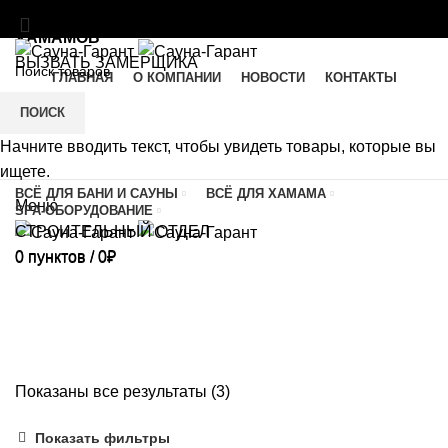
МАТЕРИАЛЫ И ОБОРУДОВАНИЕ ДЛЯ БАНЬ И
ХАМАМОВ
ВЫЗВАТЬ ЗАМЕРЩИКА
ГЛАВНАЯ
О КОМПАНИИ
НОВОСТИ
КОНТАКТЫ
SAUNA-GARANT@YANDEX.RU
C 9:00 ДО 21:00
8 (495)741-90-11
ПОИСК
Начните вводить текст, чтобы увидеть товары, которые вы
8 (926)646-13-83
ищете.
ВСЁ ДЛЯ БАНИ И САУНЫ
ВСЁ ДЛЯ ХАМАМА
Меню
SPA-ОБОРУДОВАНИЕ
СТРОИТЕЛЬНЫЙ ОТДЕЛ
0
пунктов
/
0
₽
0
пунктов
/
0
₽
ПроМеталл
Показаны все результаты (3)
Показать фильтры