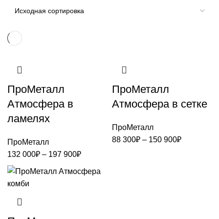
ПроМеталл
ПроМеталл
Атмосфера в
Атмосфера в сетке
ламелях
ПроМеталл
Диапазон
88 300
₽
–
150 900
₽
ПроМеталл
цен:
Диапазон
132 000
₽
–
197 900
₽
88
цен:
300₽
132
–
000₽
150
–
900₽
197