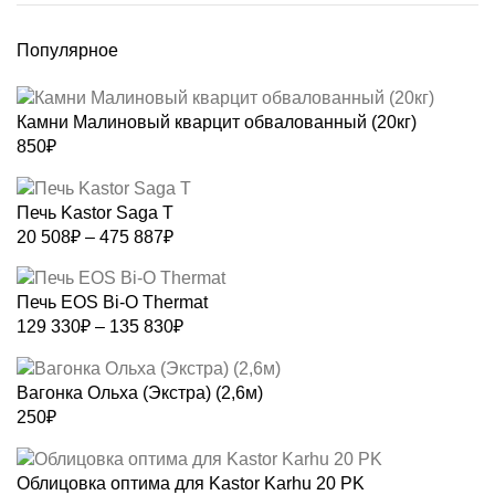
Популярное
Камни Малиновый кварцит обвалованный (20кг)
850
₽
Печь Kastor Saga T
Диапазон
20 508
₽
–
475 887
₽
цен:
20
Печь EOS Bi-O Thermat
508₽
Диапазон
129 330
₽
–
135 830
₽
–
цен:
475
129
887₽
Вагонка Ольха (Экстра) (2,6м)
330₽
250
₽
–
135
830₽
Облицовка оптима для Kastor Karhu 20 PK