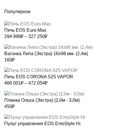
Популярное
Печь EOS Euro-Max
Диапазон
294 998
₽
–
327 250
₽
цен:
294
Вагонка Липа (Экстра) 16х98 мм. (2,4м)
998₽
160
₽
–
327
250₽
Печь EOS CORONA S25 VAPOR
Диапазон
466 001
₽
–
472 054
₽
цен:
466
Планка Ольха (Экстра) (2,0м - 3,0м)
001₽
450
₽
–
472
054₽
Пульт управления EOS EmoStyle Hi