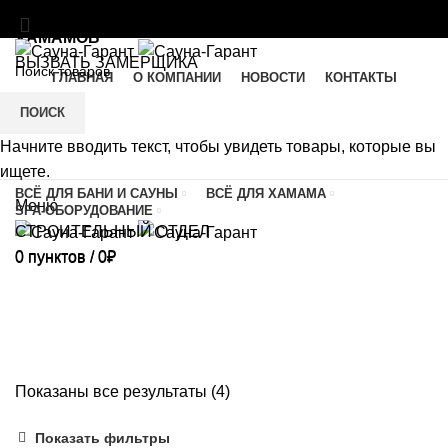
МАТЕРИАЛЫ И ОБОРУДОВАНИЕ ДЛЯ БАНЬ И
ХАМАМОВ
ВЫЗВАТЬ ЗАМЕРЩИКА
ГЛАВНАЯ
О КОМПАНИИ
НОВОСТИ
КОНТАКТЫ
SAUNA-GARANT@YANDEX.RU
C 9:00 ДО 21:00
8 (495)741-90-11
ПОИСК
Начните вводить текст, чтобы увидеть товары, которые вы
8 (926)646-13-83
ищете.
ВСЁ ДЛЯ БАНИ И САУНЫ
ВСЁ ДЛЯ ХАМАМА
Меню
SPA-ОБОРУДОВАНИЕ
СТРОИТЕЛЬНЫЙ ОТДЕЛ
0
пунктов
/
0
₽
0
пунктов
/
0
₽
Погонаж
Показаны все результаты (4)
Показать фильтры