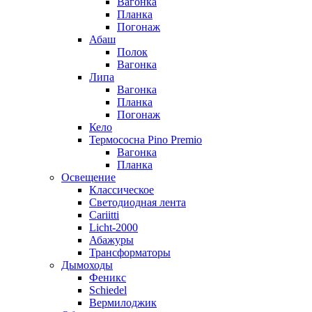
Вагонка
Планка
Погонаж
Абаш
Полок
Вагонка
Липа
Вагонка
Планка
Погонаж
Кело
Термососна Pino Premio
Вагонка
Планка
Освещение
Классическое
Светодиодная лента
Cariitti
Licht-2000
Абажуры
Трансформаторы
Дымоходы
Феникс
Schiedel
Вермилоджик