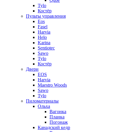
Qube
Tylo
Костёр
Пульты управления
Eos
Fasel
Harvia
Helo
Karina
Sentiotec
Sawo
Tylo
Костёр
Двери
EOS
Harvia
Maestro Woods
Sawo
Tylo
Пиломатериалы
Ольха
Вагонка
Планка
Погонаж
Канадский кедр