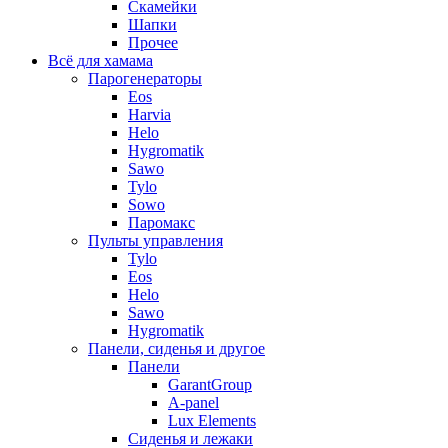
Скамейки
Шапки
Прочее
Всё для хамама
Парогенераторы
Eos
Harvia
Helo
Hygromatik
Sawo
Tylo
Sowo
Паромакс
Пульты управления
Tylo
Eos
Helo
Sawo
Hygromatik
Панели, сиденья и другое
Панели
GarantGroup
A-panel
Lux Elements
Сиденья и лежаки