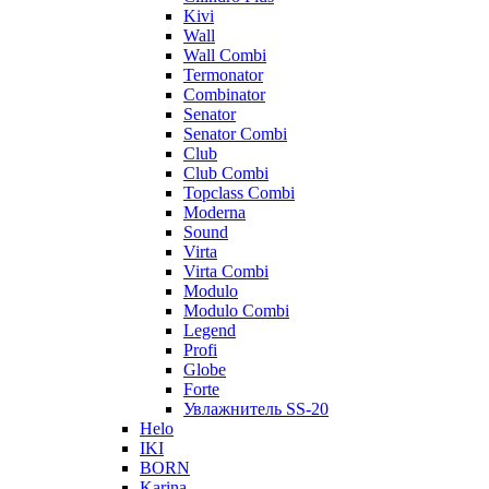
Kivi
Wall
Wall Combi
Termonator
Combinator
Senator
Senator Combi
Club
Club Combi
Topclass Combi
Moderna
Sound
Virta
Virta Combi
Modulo
Modulo Combi
Legend
Profi
Globe
Forte
Увлажнитель SS-20
Helo
IKI
BORN
Karina