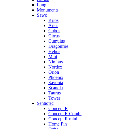
Lang
Monuments
Sawo
Krios
Aries
Cubos
Cirrus
Cumulus
Dragonfire
Helius
Mini
Nimbus
Nordex
Orion
Phoenix
Savonia
Scandia
Taurus
Tower
Sentiotec
Concept R
Concept R Combi
Concept R mini
Home Fin