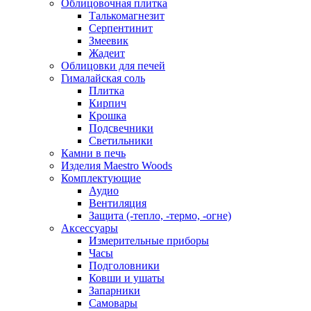
Облицовочная плитка
Талькомагнезит
Серпентинит
Змеевик
Жадеит
Облицовки для печей
Гималайская соль
Плитка
Кирпич
Крошка
Подсвечники
Светильники
Камни в печь
Изделия Maestro Woods
Комплектующие
Аудио
Вентиляция
Защита (-тепло, -термо, -огне)
Аксессуары
Измерительные приборы
Часы
Подголовники
Ковши и ушаты
Запарники
Самовары