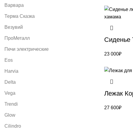
Варвара
Терма Сказка
Везувий
ПроМеталл
Сиденье 
Печи электрические
23 000
₽
Eos
Harvia
Delta
Лежак Ко
Vega
Trendi
27 600
₽
Glow
Cilindro