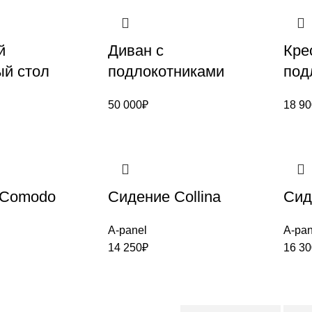
й
Диван с
Кре
й стол
подлокотниками
под
50 000
₽
18 90
 Comodo
Сидение Collina
Сид
A-panel
A-pan
14 250
₽
16 30