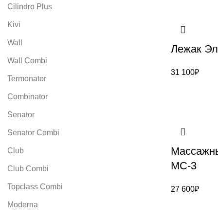
Cilindro Plus
Kivi
Wall
Лежак Э
Wall Combi
31 100
₽
Termonator
Combinator
Senator
Senator Combi
Массажн
Club
МС-3
Club Combi
Topclass Combi
27 600
₽
Moderna