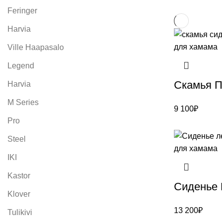
Feringer
Harvia
Ville Haapasalo
Legend
Скамья 
Harvia
M Series
9 100
₽
Pro
Steel
IKI
Kastor
Сиденье 
Klover
13 200
₽
Tulikivi