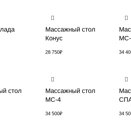
ллада
Массажный стол
Мас
Конус
МС-
28 750
₽
34 40
ый стол
Массажный стол
Мас
МС-4
СПА
34 500
₽
34 50