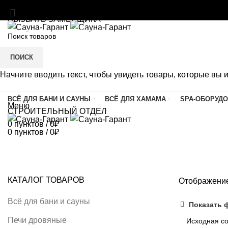
МАТЕРИАЛЫ И ОБОРУДОВАНИЕ ДЛЯ БАНЬ И ХАМА
ВЫЗВАТЬ ЗАМЕРЩИКА
SAUNA-GARANT@YANDEX.RU
C 9:00 ДО 21:00
ПОИСК
Начните вводить текст, чтобы увидеть товары, которые вы 
ВСЁ ДЛЯ БАНИ И САУНЫ
ВСЁ ДЛЯ ХАМАМА
SPA-ОБОРУД
Меню
СТРОИТЕЛЬНЫЙ ОТДЕЛ
0
пунктов
/
0
₽
0
пунктов
/
0
₽
Сиденья и лежаки
КАТАЛОГ ТОВАРОВ
Отображение
Всё для бани и сауны
Показать 
Печи дровяные