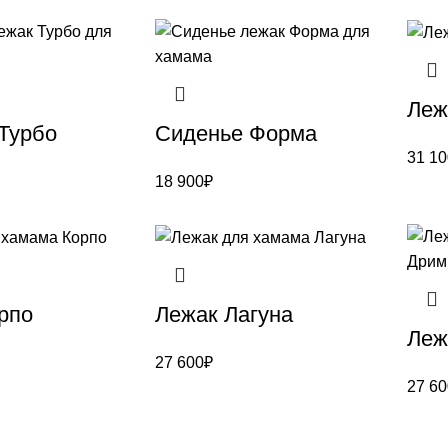
Леж
Турбо
Сиденье Форма
31 10
18 900
₽
рпо
Лежак Лагуна
Леж
27 600
₽
27 60