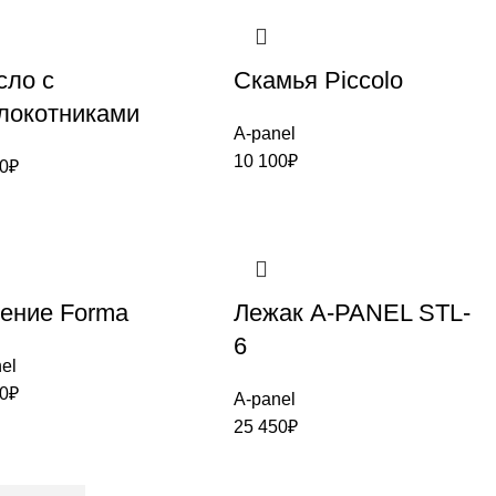
сло с
Скамья Piccolo
локотниками
A-panel
10 100
₽
0
₽
ение Forma
Лежак A-PANEL STL-
6
el
0
₽
A-panel
25 450
₽