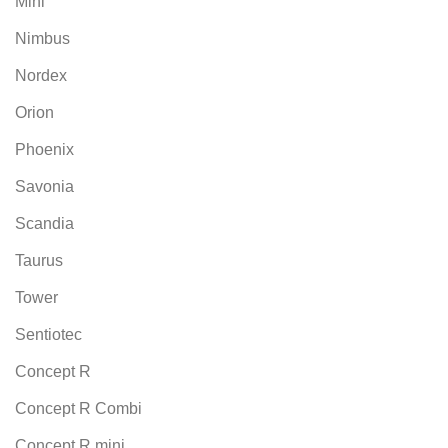
Mini
Nimbus
Nordex
Orion
Phoenix
Savonia
Scandia
Taurus
Tower
Sentiotec
Concept R
Concept R Combi
Concept R mini