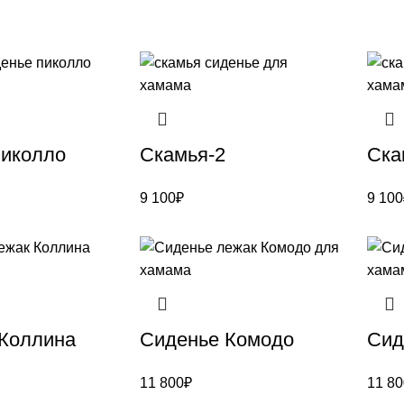
Пиколло
Скамья-2
Ска
9 100
₽
9 100
Коллина
Сиденье Комодо
Сид
11 800
₽
11 80