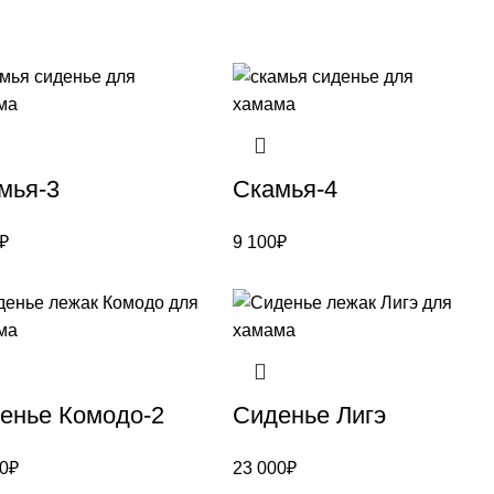
мья-3
Скамья-4
₽
9 100
₽
енье Комодо-2
Сиденье Лигэ
0
₽
23 000
₽