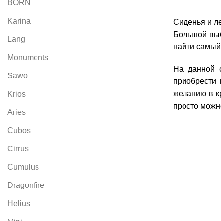
BORN
Karina
Сиденья и л
Большой выб
Lang
найти самый
Monuments
На данной с
Sawo
приобрести 
желанию в к
Krios
просто можн
Aries
Cubos
Cirrus
Cumulus
Dragonfire
Helius