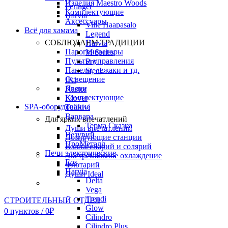
Изделия Maestro Woods
Feringer
Комплектующие
Harvia
Аксессуары
Ville Haapasalo
Всё для хамама
Legend
СОБЛЮДАЕМ ТРАДИЦИИ
Harvia
Парогенераторы
M Series
Пульты управления
Pro
Панели, лежаки и тд.
Steel
Освещение
IKI
Двери
Kastor
Комплектующие
Klover
SPA-оборудование
Tulikivi
Варвара
Для ярких впечатлений
Терма Сказка
Души впечатлений
Везувий
Дозирующие станции
ПроМеталл
Коллагенарий и солярий
Печи электрические
Экстремальное охлаждение
Eos
Флотарий
Harvia
Души Ideal
Delta
Vega
Trendi
СТРОИТЕЛЬНЫЙ ОТДЕЛ
Glow
0
пунктов
/
0
₽
Cilindro
Cilindro Plus