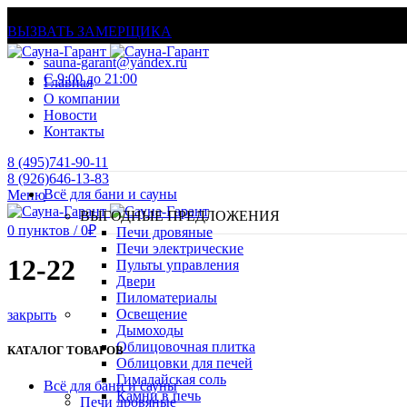
МАТЕРИАЛЫ И ОБОРУДОВАНИЕ ДЛЯ БАНЬ И ХАМА
ВЫЗВАТЬ ЗАМЕРЩИКА
sauna-garant@yandex.ru
C 9:00 до 21:00
Главная
О компании
Новости
Контакты
8 (495)741-90-11
8 (926)646-13-83
Всё для бани и сауны
Меню
ВЫГОДНЫЕ ПРЕДЛОЖЕНИЯ
0
пунктов
/
0
₽
Печи дровяные
Печи электрические
12-22
Пульты управления
Двери
Пиломатериалы
Освещение
закрыть
Дымоходы
Облицовочная плитка
КАТАЛОГ ТОВАРОВ
Облицовки для печей
Гималайская соль
Всё для бани и сауны
Камни в печь
Печи дровяные