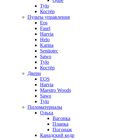
Qube
Tylo
Костёр
Пульты управления
Eos
Fasel
Harvia
Helo
Karina
Sentiotec
Sawo
Tylo
Костёр
Двери
EOS
Harvia
Maestro Woods
Sawo
Tylo
Пиломатериалы
Ольха
Вагонка
Планка
Погонаж
Канадский кедр