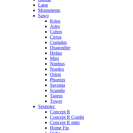
Lang
Monuments
Sawo
Krios
Aries
Cubos
Cirrus
Cumulus
Dragonfire
Helius
Mini
Nimbus
Nordex
Orion
Phoenix
Savonia
Scandia
Taurus
Tower
Sentiotec
Concept R
Concept R Combi
Concept R mini
Home Fin